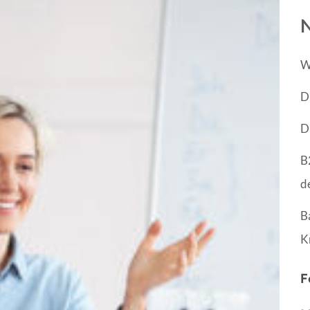
N
W
D
D
B
d
B
K
F