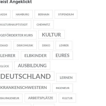
eist Angeklickt
AD24
HAMBURG
BERHAIN
STIPENDIUM
KULTURHAUPTSTADT
CHEMNITZ
KULTUR
GEFÖRDERTER KURS
DAAD
DISKOMUSIK
DISKO
LEHRER
EURES
LEHRER
ELBKINDER
AUSBILDUNG
GLÜCK
DEUTSCHLAND
LERNEN
KRANKENSCHWESTERN
INGENIEUR
ARBEITSPLÄTZE
BAUINGENIEUR
KULTUR