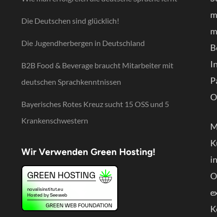
m
Die Deutschen sind glücklich!
m
Die Jugendherbergen in Deutschland
B
I
B2B Food & Beverage braucht Mitarbeiter mit
P
deutschen Sprachkenntnissen
O
Bayerisches Rotes Kreuz sucht 15 OSS und 5
Krankenschwestern
M
K
Wir Verwenden Green Hosting!
i
O
e
K