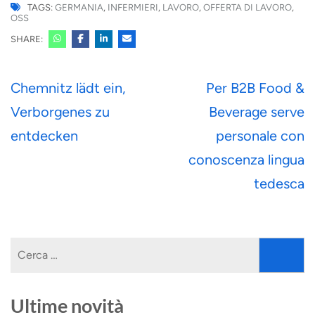
TAGS:
GERMANIA
,
INFERMIERI
,
LAVORO
,
OFFERTA DI LAVORO
,
OSS
SHARE:
Navigazione
Chemnitz lädt ein,
Per B2B Food &
articoli
Verborgenes zu
Beverage serve
entdecken
personale con
conoscenza lingua
tedesca
Ricerca
per:
Ultime novità