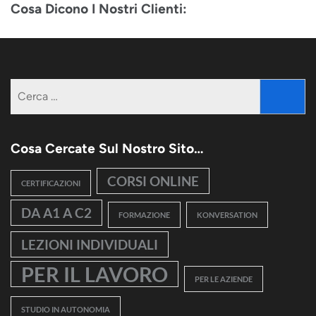
Cosa Dicono I Nostri Clienti:
Ricerca
per:
Cosa Cercate Sul Nostro Sito…
CORSI ONLINE
CERTIFICAZIONI
DA A1 A C2
FORMAZIONE
KONVERSATION
LEZIONI INDIVIDUALI
PER IL LAVORO
PER LE AZIENDE
STUDIO IN AUTONOMIA