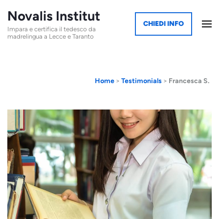
Novalis Institut
CHIEDI INFO
Impara e certifica il tedesco da
madrelingua a Lecce e Taranto
Home
>
Testimonials
>
Francesca S.