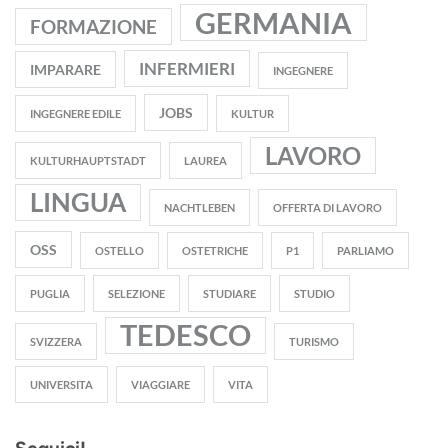
GERMANIA
FORMAZIONE
INFERMIERI
IMPARARE
INGEGNERE
JOBS
INGEGNERE EDILE
KULTUR
LAVORO
KULTURHAUPTSTADT
LAUREA
LINGUA
NACHTLEBEN
OFFERTA DI LAVORO
OSS
OSTELLO
OSTETRICHE
P1
PARLIAMO
PUGLIA
SELEZIONE
STUDIARE
STUDIO
TEDESCO
SVIZZERA
TURISMO
UNIVERSITA
VIAGGIARE
VITA